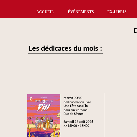
ACCUEIL
ÉVÉNEMENTS
EX-LIBRIS
Les dédicaces du mois :
Martin ROBIC
dédicacera son livre
Une Fête sans Fin
paru aux éditions
Rue de Sèvres
Samedi 22 août 2026
de
15H00
à
18H00