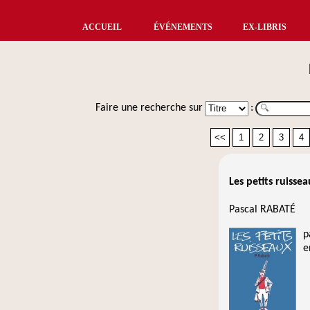
ACCUEIL
ÉVÉNEMENTS
EX-LIBRIS
Faire une recherche sur
:
<<
1
2
3
4
Les petits ruissea
Pascal RABATÉ
p
e