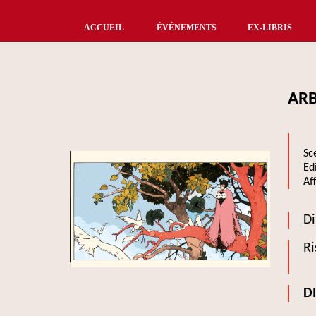
ACCUEIL
ÉVÉNEMENTS
EX-LIBRIS
ARB
Sc
Ed
Af
Di
Ri
D